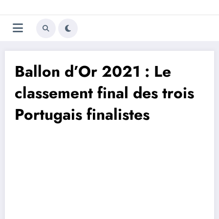
Aller
Trivela
L'actualité du football
au
contenu
portugais
Ballon d’Or 2021 : Le
classement final des trois
Portugais finalistes