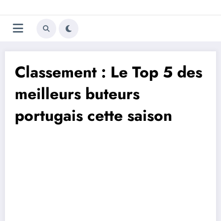
Aller
Trivela
L'actualité du football
au
contenu
portugais
Classement : Le Top 5 des
meilleurs buteurs
portugais cette saison