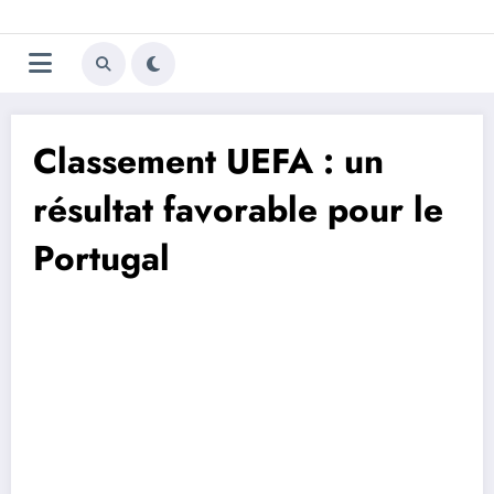
Aller
Trivela
L'actualité du football
au
contenu
portugais
Classement UEFA : un
résultat favorable pour le
Portugal