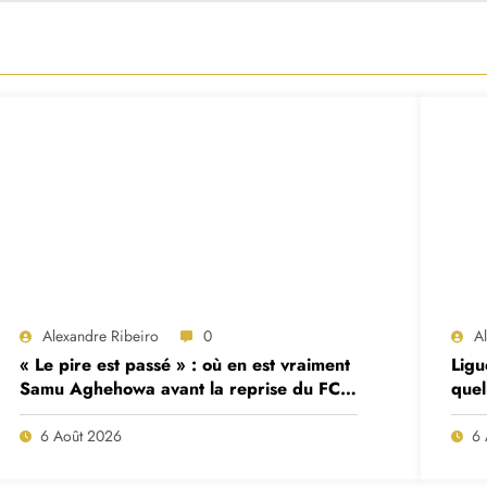
Alexandre Ribeiro
0
A
« Le pire est passé » : où en est vraiment
Ligu
Samu Aghehowa avant la reprise du FC
quel
Porto ?
mat
6 Août 2026
6 