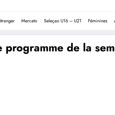
Trivela
L'actualité du football port
étranger
Mercato
Seleçao U16 – U21
Féminines
e programme de la sema