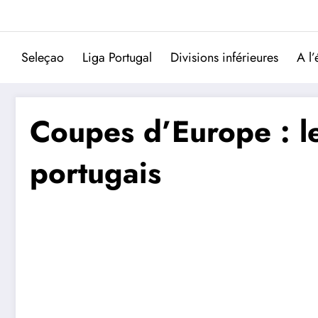
Aller
au
contenu
Seleçao
Liga Portugal
Divisions inférieures
A l’
Coupes d’Europe : l
portugais