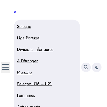
Aller
au
Trivela
L'actualité du football
contenu
portugais
Trivela
L'actualité du football portugais
Seleçao
Liga Portugal
Divisions inférieures
A l’étranger
Mercato
Seleçao U16 – U21
Féminines
Autres sports