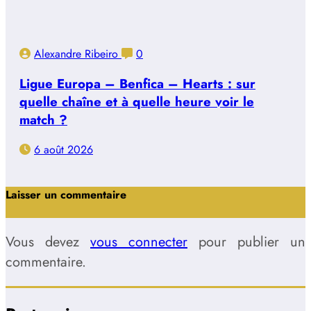
Alexandre Ribeiro
0
Ligue Europa – Benfica – Hearts : sur
quelle chaîne et à quelle heure voir le
match ?
6 août 2026
Laisser un commentaire
Vous devez
vous connecter
pour publier un
commentaire.