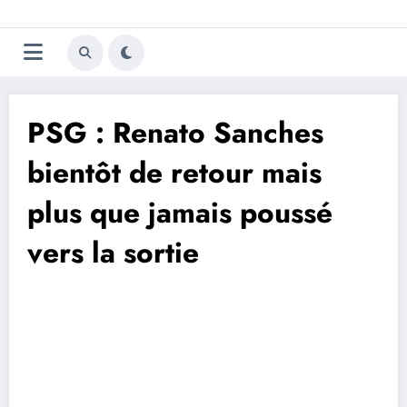
Aller
Trivela
L'actualité du football
au
contenu
portugais
PSG : Renato Sanches
bientôt de retour mais
plus que jamais poussé
vers la sortie