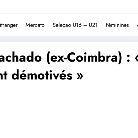
Trivela
L'actualité du football port
étranger
Mercato
Seleçao U16 – U21
Féminines
chado (ex-Coimbra) : « 
t démotivés »