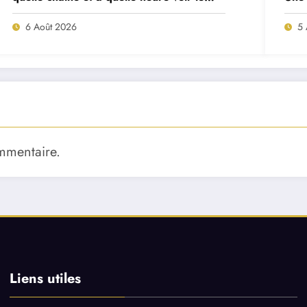
match ?
deux
6 Août 2026
5 
mmentaire.
Liens utiles