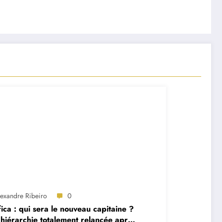
lexandre Ribeiro
0
ica : qui sera le nouveau capitaine ?
hiérarchie totalement relancée après