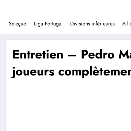
Aller
au
contenu
Seleçao
Liga Portugal
Divisions inférieures
A l’
Entretien – Pedro Ma
joueurs complètemen