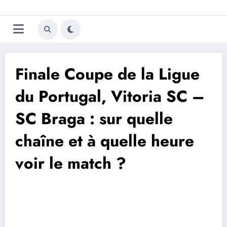
Aller
Trivela
L'actualité du football
au
contenu
portugais
Finale Coupe de la Ligue
du Portugal, Vitoria SC –
SC Braga : sur quelle
chaîne et à quelle heure
voir le match ?