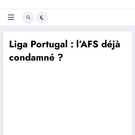
Aller
Trivela
L'actualité du football
au
contenu
portugais
Liga Portugal : l’AFS déjà
condamné ?