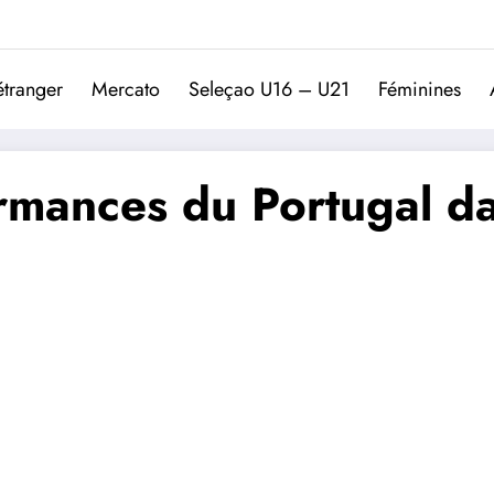
Trivela
L'actualité du football port
étranger
Mercato
Seleçao U16 – U21
Féminines
rmances du Portugal dan