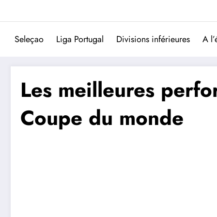
Aller
au
contenu
Seleçao
Liga Portugal
Divisions inférieures
A l’
Les meilleures perfo
Coupe du monde