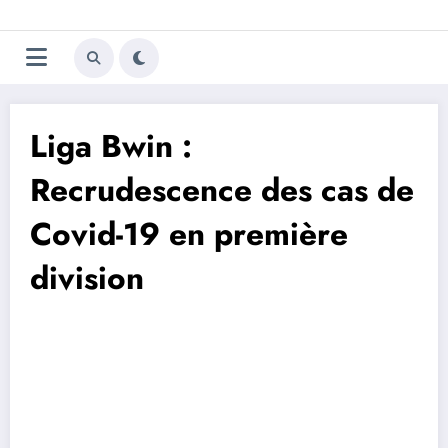
Aller
Trivela
L'actualité du football
au
contenu
portugais
Liga Bwin :
Recrudescence des cas de
Covid-19 en première
division