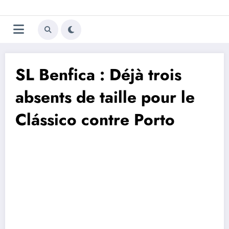
Aller
Trivela
L'actualité du football
au
contenu
portugais
SL Benfica : Déjà trois
absents de taille pour le
Clássico contre Porto