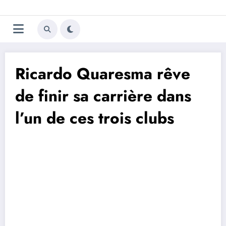
Aller
Trivela
L'actualité du football
au
contenu
portugais
Ricardo Quaresma rêve
de finir sa carrière dans
l’un de ces trois clubs