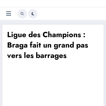
Aller
Trivela
L'actualité du football
au
contenu
portugais
Ligue des Champions :
Braga fait un grand pas
vers les barrages