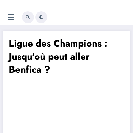
Aller
Trivela
L'actualité du football
au
contenu
portugais
Ligue des Champions :
Jusqu’où peut aller
Benfica ?