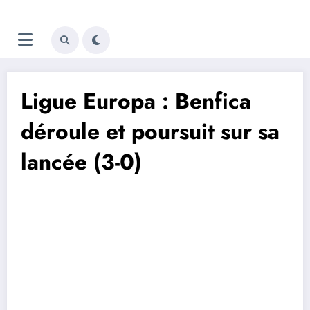
Aller
Trivela
L'actualité du football
au
contenu
portugais
Ligue Europa : Benfica
déroule et poursuit sur sa
lancée (3-0)