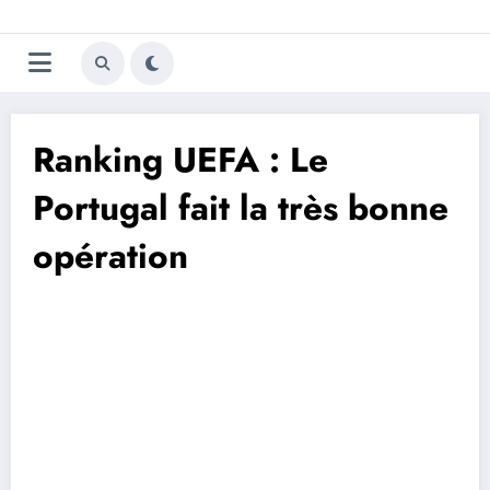
Aller
Trivela
L'actualité du football
au
contenu
portugais
Ranking UEFA : Le
Portugal fait la très bonne
opération