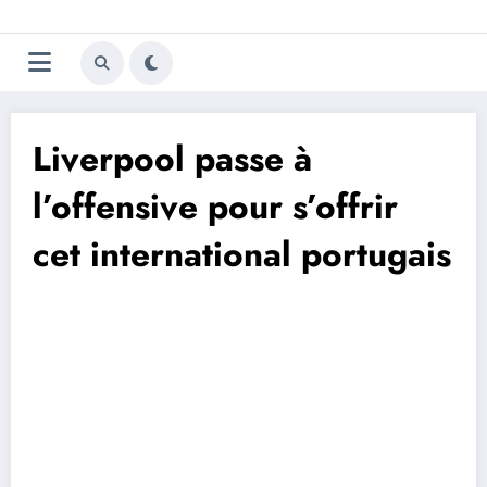
Aller
Trivela
L'actualité du football
au
contenu
portugais
Liverpool passe à
l’offensive pour s’offrir
cet international portugais