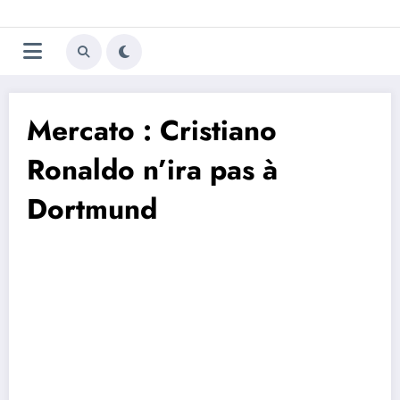
Aller
Trivela
L'actualité du football
au
contenu
portugais
Mercato : Cristiano
Ronaldo n’ira pas à
Dortmund