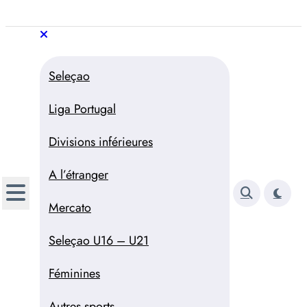
Aller
au
Trivela
L'actualité du football
contenu
portugais
Trivela
L'actualité du football portugais
Seleçao
Liga Portugal
Divisions inférieures
A l’étranger
Mercato
Seleçao U16 – U21
Féminines
Autres sports