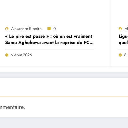
Alexandre Ribeiro
0
A
« Le pire est passé » : où en est vraiment
Ligu
Samu Aghehowa avant la reprise du FC
quel
Porto ?
mat
6 Août 2026
6 
mmentaire.