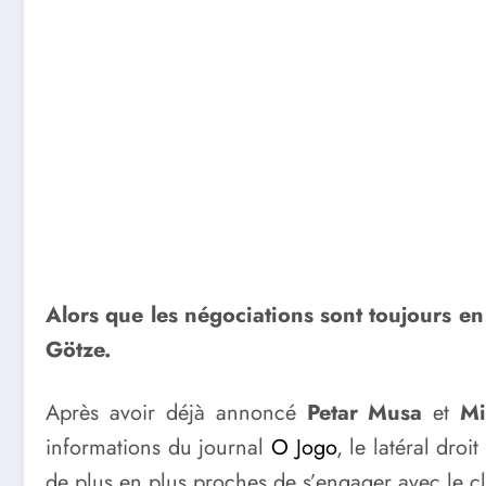
Alors que les négociations sont toujours e
Götze.
Après avoir déjà annoncé
Petar Musa
et
Mi
informations du journal
O Jogo
, le latéral dro
de plus en plus proches de s’engager avec le cl