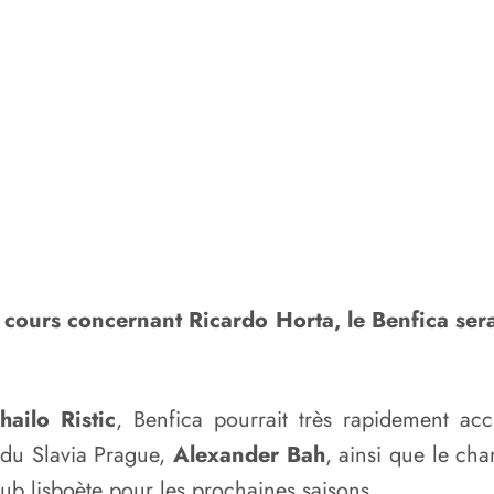
n cours concernant Ricardo Horta, le Benfica ser
hailo Ristic
, Benfica pourrait très rapidement acc
it du Slavia Prague,
Alexander Bah
, ainsi que le c
ub lisboète pour les prochaines saisons.