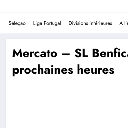
Aller
au
contenu
Seleçao
Liga Portugal
Divisions inférieures
A l’
Mercato – SL Benfic
prochaines heures