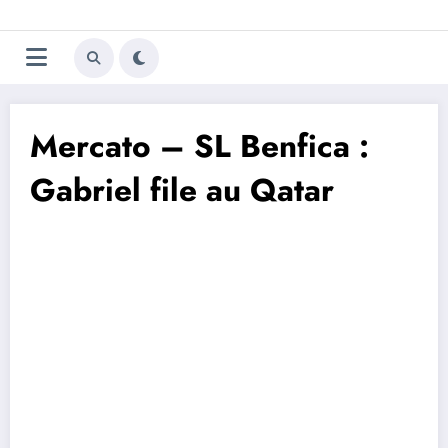
Aller
Trivela
L'actualité du football
au
contenu
portugais
Mercato – SL Benfica :
Gabriel file au Qatar