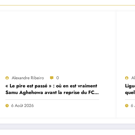
Alexandre Ribeiro
0
A
« Le pire est passé » : où en est vraiment
Ligu
Samu Aghehowa avant la reprise du FC
quel
Porto ?
mat
6 Août 2026
6 