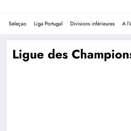
Aller
au
contenu
Seleçao
Liga Portugal
Divisions inférieures
A l’
Ligue des Champions 