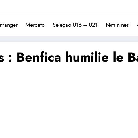
Trivela
L'actualité du football port
étranger
Mercato
Seleçao U16 – U21
Féminines
: Benfica humilie le B