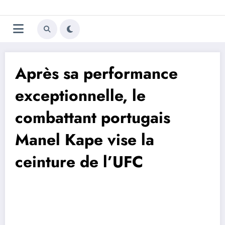
Aller
Trivela
L'actualité du football
au
contenu
portugais
Après sa performance
exceptionnelle, le
combattant portugais
Manel Kape vise la
ceinture de l’UFC