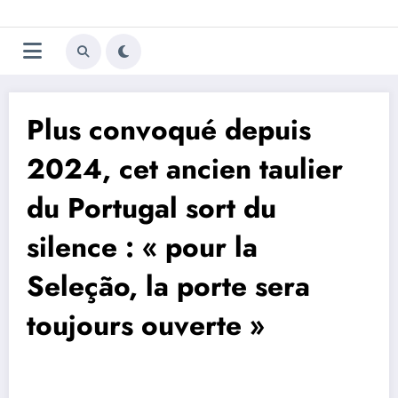
Aller
Trivela
L'actualité du football
au
contenu
portugais
Plus convoqué depuis
2024, cet ancien taulier
du Portugal sort du
silence : « pour la
Seleção, la porte sera
toujours ouverte »