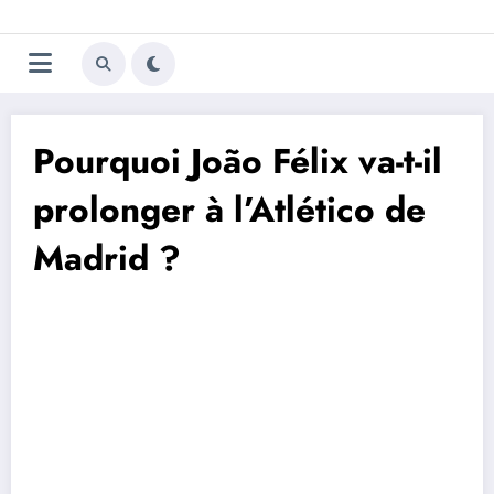
Aller
Trivela
L'actualité du football
au
contenu
portugais
Pourquoi João Félix va-t-il
prolonger à l’Atlético de
Madrid ?