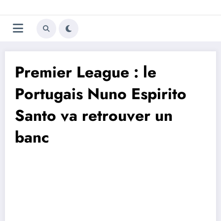
Aller
Trivela
L'actualité du football
au
contenu
portugais
Premier League : le
Portugais Nuno Espirito
Santo va retrouver un
banc