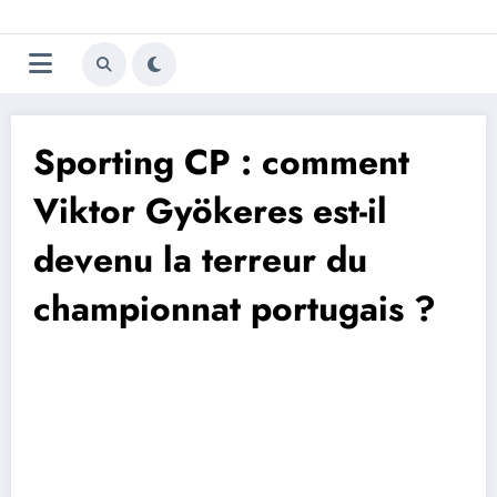
Aller
Trivela
L'actualité du football
au
contenu
portugais
Sporting CP : comment
Viktor Gyökeres est-il
devenu la terreur du
championnat portugais ?