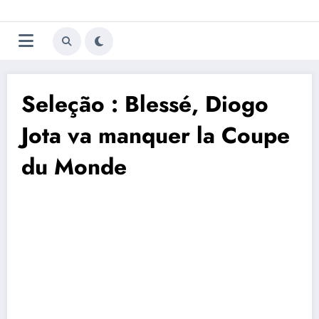
Aller
Trivela
L'actualité du football
au
contenu
portugais
Seleção : Blessé, Diogo
Jota va manquer la Coupe
du Monde