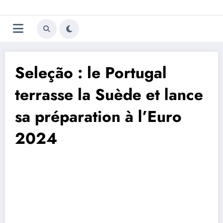
Aller
Trivela
L'actualité du football
au
contenu
portugais
Seleção : le Portugal
terrasse la Suède et lance
sa préparation à l’Euro
2024