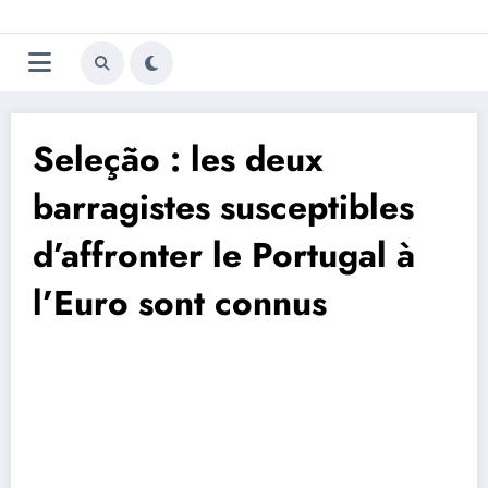
Aller
Trivela
L'actualité du football
au
contenu
portugais
Seleção : les deux
barragistes susceptibles
d’affronter le Portugal à
l’Euro sont connus