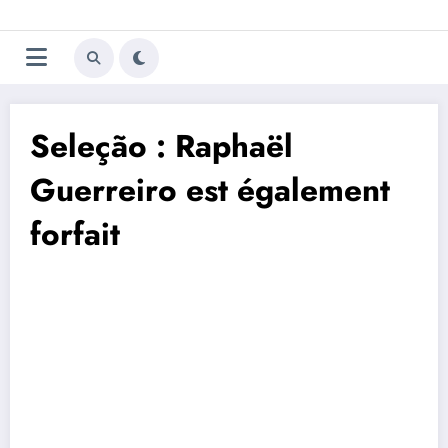
Aller
Trivela
L'actualité du football
au
contenu
portugais
Seleção : Raphaël
Guerreiro est également
forfait