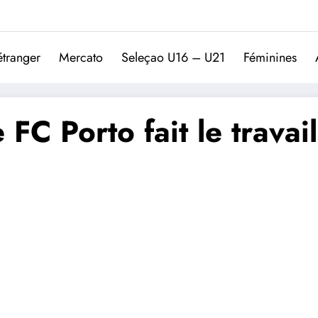
Trivela
L'actualité du football port
étranger
Mercato
Seleçao U16 – U21
Féminines
FC Porto fait le travail 