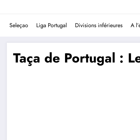
Aller
au
contenu
Seleçao
Liga Portugal
Divisions inférieures
A l’
Taça de Portugal : Le 