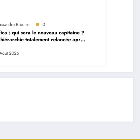
lexandre Ribeiro
0
ica : qui sera le nouveau capitaine ?
hiérarchie totalement relancée après
 départs majeurs
Août 2026