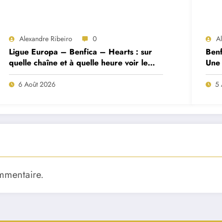
Alexandre Ribeiro
0
A
Ligue Europa – Benfica – Hearts : sur
Benf
quelle chaîne et à quelle heure voir le
Une 
match ?
deux
6 Août 2026
5 
mmentaire.