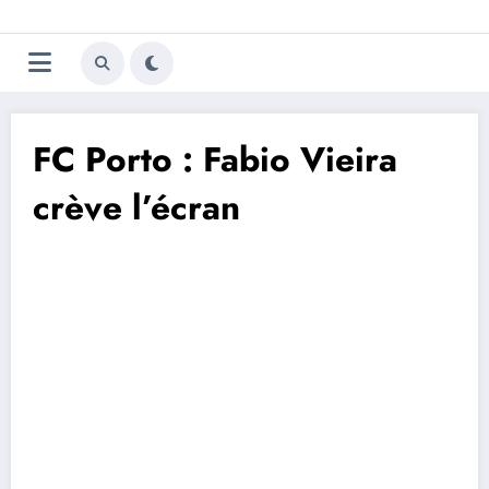
Aller
Trivela
L'actualité du football
au
contenu
portugais
FC Porto : Fabio Vieira
crève l’écran