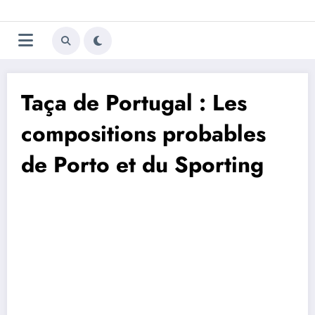
Aller
Trivela
L'actualité du football
au
contenu
portugais
Taça de Portugal : Les
compositions probables
de Porto et du Sporting