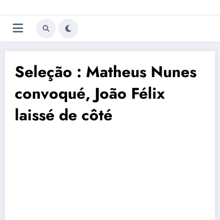
Aller
Trivela
L'actualité du football
au
contenu
portugais
Seleção : Matheus Nunes
convoqué, João Félix
laissé de côté