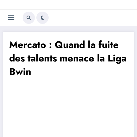
Aller
Trivela
L'actualité du football
au
contenu
portugais
Mercato : Quand la fuite
des talents menace la Liga
Bwin