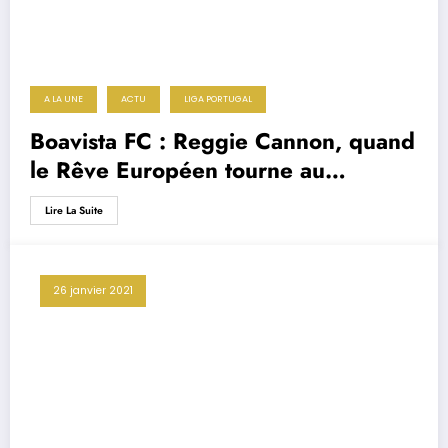
A LA UNE
ACTU
LIGA PORTUGAL
Boavista FC : Reggie Cannon, quand
le Rêve Européen tourne au
cauchemar
Lire La Suite
26 janvier 2021