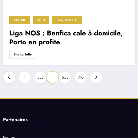
A LA UNE
ACTU
LIGA PORTUGAL
Liga NOS : Benfica cale à domicile,
Porto en profite
Lire La Suite
Pagination
…
…
1
553
554
555
710
des
publications
Partenaires
foot live