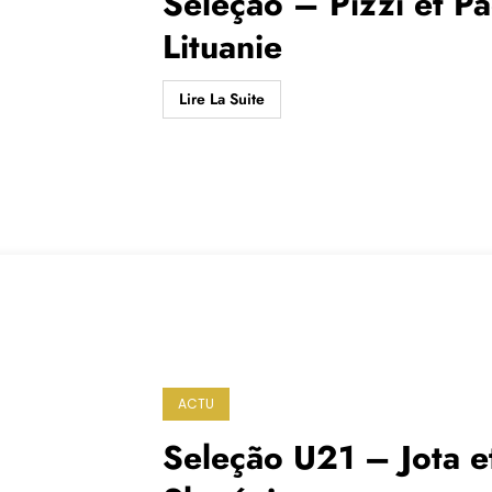
Seleção – Pizzi et Pac
Lituanie
Lire La Suite
ACTU
Seleção U21 – Jota et