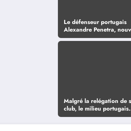
Le défenseur portugais
Alexandre Penetra, nouv
tête d’affiche d’un projet
ambitieux
Malgré la relégation de 
club, le milieu portugais
Florentino Luís va rester
Premier League