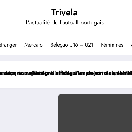
Trivela
L'actualité du football portugais
étranger
Mercato
Seleçao U16 – U21
Féminines
ffiche d’un projet très ambitieux
a relégation de son club, le milieu portugais Florenti
Le paradoxe