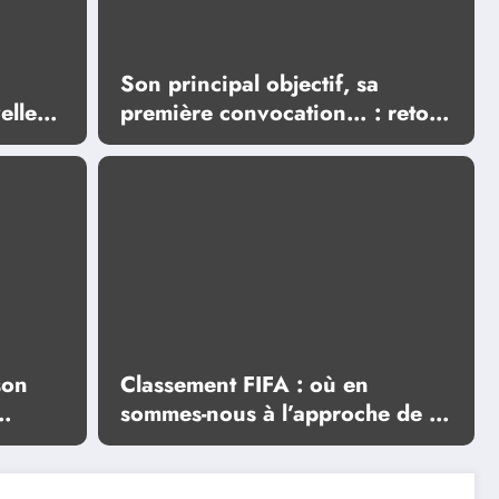
Son principal objectif, sa
elle
première convocation… : retour
 très
sur les moments forts de la
première interview du
sélectionneur portugais Jorge
Jesus
son
Classement FIFA : où en
sommes-nous à l’approche de la
 en
Finale de la Coupe du Monde
2026 ?