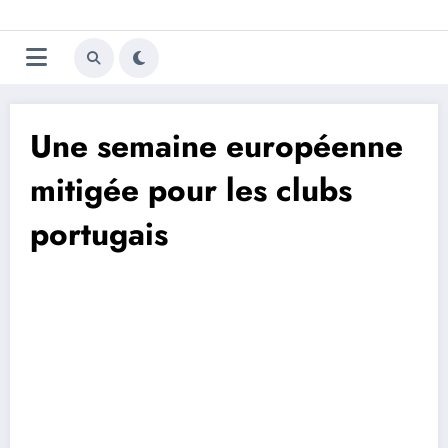
Aller
Trivela
L'actualité du football
au
contenu
portugais
Une semaine européenne
mitigée pour les clubs
portugais