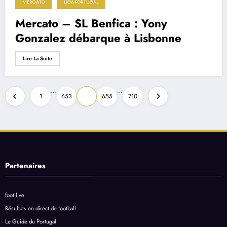
MERCATO
LIGA PORTUGAL
Mercato – SL Benfica : Yony
Gonzalez débarque à Lisbonne
Lire La Suite
Pagination
…
…
1
653
654
655
710
des
publications
Partenaires
foot live
Résultats en direct de football
Le Guide du Portugal